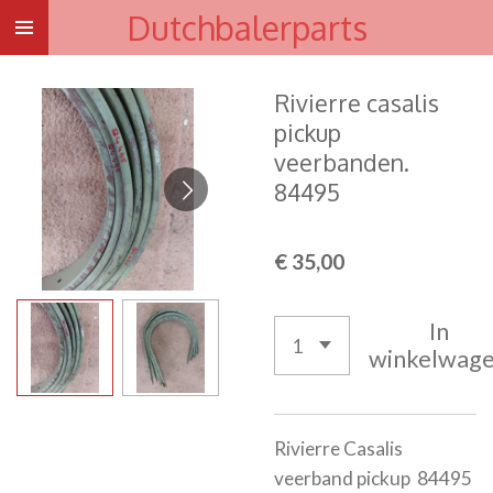
Dutchbalerparts
Ga
direct
naar
Rivierre casalis
de
pickup
hoofdinhoud
veerbanden.
84495
€ 35,00
In
winkelwag
Rivierre Casalis
veerband pickup 84495