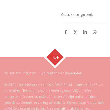
6 stuks origineel.
D
D
S
D
e
e
h
e
l
e
a
l
e
l
r
e
n
e
n
TOP
Prijzen zijn incl. btw. Evt. fouten voorbehouden.
© 2022 Dutchbalerparts KVK 85225134 Contact 24/7 via
berichten. Tel.nr. op verzoek verkrijgbaar. Wij zijn niet
aansprakelijk voor schade of kosten die zijn ontstaan door
gebrek aan kennis, ervaring of inzicht. Bij montage knoperbek
altijd de mesarm afstellen. Naalden altijd afstellen voor