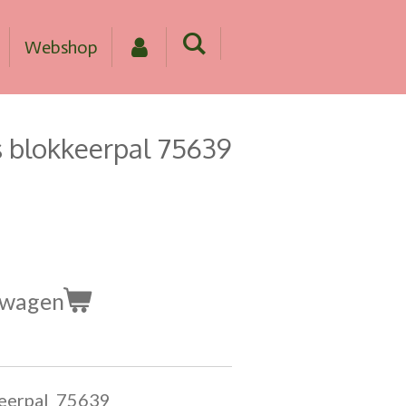
Webshop
is blokkeerpal 75639
lwagen
keerpal 75639