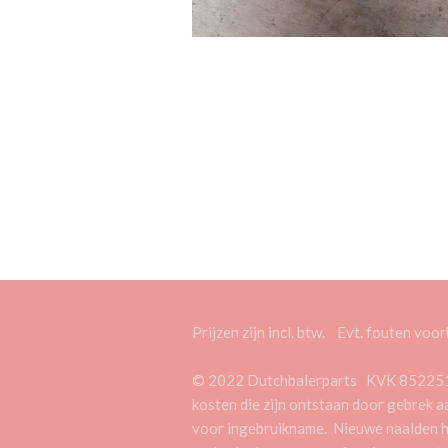
Prijzen zijn incl. btw. Evt. fouten vo
© 2022 Dutchbalerparts KVK 85225134 C
kosten die zijn ontstaan door gebrek aa
voor ingebruikname. Nieuwe naalden hebb