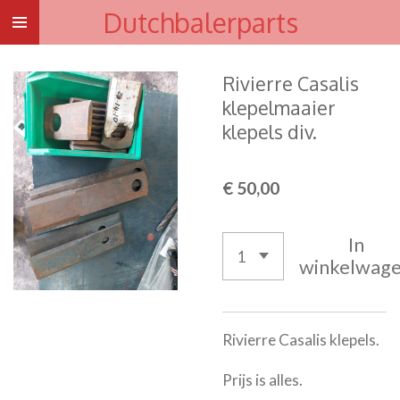
Dutchbalerparts
Ga
direct
naar
Rivierre Casalis
de
klepelmaaier
hoofdinhoud
klepels div.
€ 50,00
In
winkelwag
Rivierre Casalis klepels.
Prijs is alles.