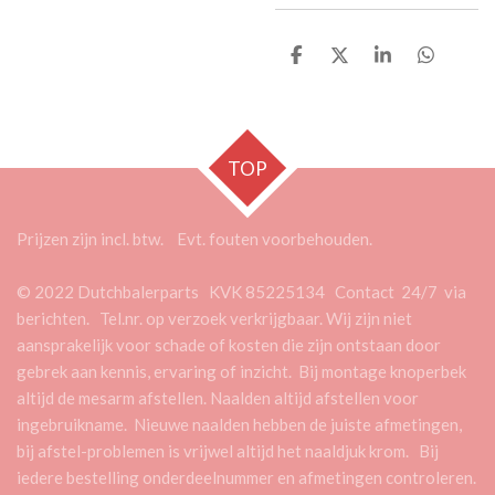
D
D
S
D
e
e
h
e
l
e
a
l
e
l
r
e
n
e
n
TOP
Prijzen zijn incl. btw. Evt. fouten voorbehouden.
© 2022 Dutchbalerparts KVK 85225134 Contact 24/7 via
berichten. Tel.nr. op verzoek verkrijgbaar. Wij zijn niet
aansprakelijk voor schade of kosten die zijn ontstaan door
gebrek aan kennis, ervaring of inzicht. Bij montage knoperbek
altijd de mesarm afstellen. Naalden altijd afstellen voor
ingebruikname. Nieuwe naalden hebben de juiste afmetingen,
bij afstel-problemen is vrijwel altijd het naaldjuk krom. Bij
iedere bestelling onderdeelnummer en afmetingen controleren.