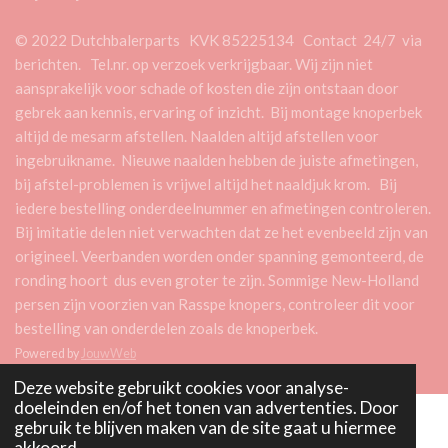
© 2022 Dutchbalerparts KVK 85225134 Contact 24/7 via
berichten. Tel.nr. op verzoek verkrijgbaar. Wij zijn niet
aansprakelijk voor schade of kosten die zijn ontstaan door
gebrek aan kennis, ervaring of inzicht. Bij montage knoperbek
altijd de mesarm afstellen. Naalden altijd afstellen voor
ingebruikname. Nieuwe naalden hebben de juiste afmetingen,
bij afstel-problemen is vrijwel altijd het naaldjuk krom. Bij
iedere bestelling onderdeelnummer en afmetingen controleren.
Bij imitatie delen niet verwachten dat ze het evenbeeld zijn van
origineel. Veerbanden worden onder spanning gemonteerd, de
ronding hoort dus even groter te zijn. Sommige New-Holland
persen zijn voorzien van Rasspe knopers, controleer dit voor
bestelling van onderdelen zoals de knoperbek.
Powered by
JouwWeb
Deze website gebruikt cookies voor analyse-
doeleinden en/of het tonen van advertenties. Door
gebruik te blijven maken van de site gaat u hiermee
akkoord.