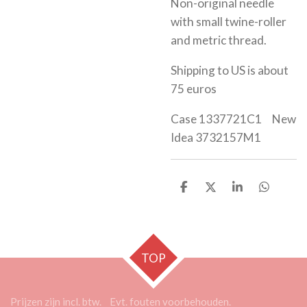
Non-original needle
with small twine-roller
and metric thread.
Shipping to US is about
75 euros
Case 1337721C1 New
Idea 3732157M1
D
D
S
D
e
e
h
e
l
e
a
l
e
l
r
e
n
e
n
TOP
Prijzen zijn incl. btw. Evt. fouten voorbehouden.