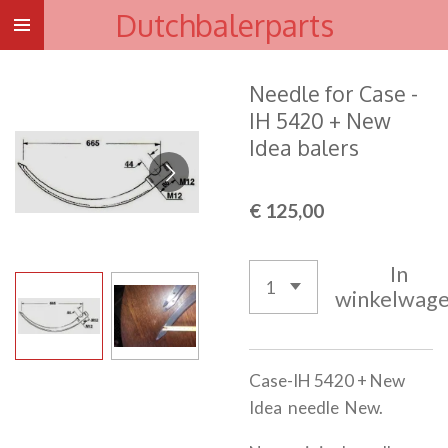
Dutchbalerparts
Ga
direct
naar
Needle for Case -
de
IH 5420 + New
hoofdinhoud
Idea balers
€ 125,00
In
winkelwag
Case-IH 5420 + New
Idea needle New.