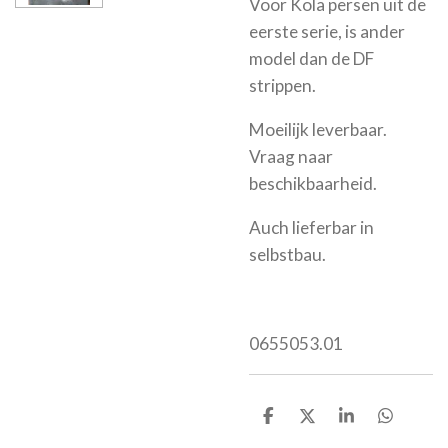
Voor Köla persen uit de
eerste serie, is ander
model dan de DF
strippen.
Moeilijk leverbaar.
Vraag naar
beschikbaarheid.
Auch lieferbar in
selbstbau.
0655053.01
D
D
S
D
e
e
h
e