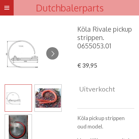
Dutchbalerparts
Ga
direct
naar
Köla Rivale pickup
de
strippen.
hoofdinhoud
0655053.01
€ 39,95
Uitverkocht
Köla pickup strippen
oud model.