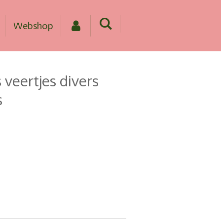
Webshop
s veertjes divers
s