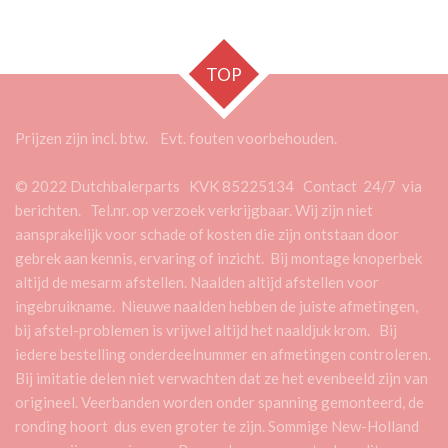
e
l
r
e
n
e
n
TOP
Prijzen zijn incl. btw. Evt. fouten voorbehouden.
© 2022 Dutchbalerparts KVK 85225134 Contact 24/7 via
berichten. Tel.nr. op verzoek verkrijgbaar. Wij zijn niet
aansprakelijk voor schade of kosten die zijn ontstaan door
gebrek aan kennis, ervaring of inzicht. Bij montage knoperbek
altijd de mesarm afstellen. Naalden altijd afstellen voor
ingebruikname. Nieuwe naalden hebben de juiste afmetingen,
bij afstel-problemen is vrijwel altijd het naaldjuk krom. Bij
iedere bestelling onderdeelnummer en afmetingen controleren.
Bij imitatie delen niet verwachten dat ze het evenbeeld zijn van
origineel. Veerbanden worden onder spanning gemonteerd, de
ronding hoort dus even groter te zijn. Sommige New-Holland