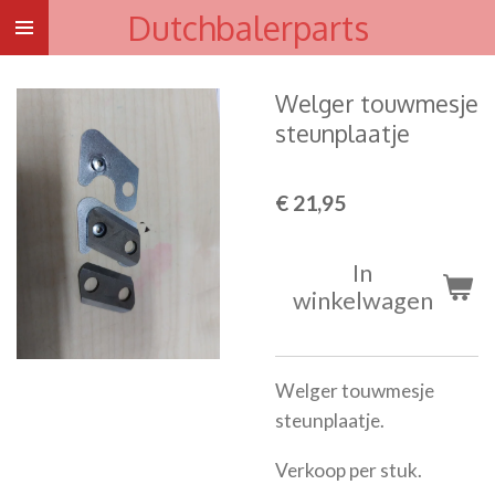
Dutchbalerparts
Ga
direct
naar
Welger touwmesje
de
steunplaatje
hoofdinhoud
€ 21,95
In
winkelwagen
Welger touwmesje
steunplaatje.
Verkoop per stuk.