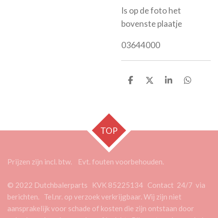
Is op de foto het
bovenste plaatje
03644000
D
D
S
D
e
e
h
e
l
e
a
l
e
l
r
e
n
e
n
TOP
Prijzen zijn incl. btw. Evt. fouten voorbehouden.
© 2022 Dutchbalerparts KVK 85225134 Contact 24/7 via
berichten. Tel.nr. op verzoek verkrijgbaar. Wij zijn niet
aansprakelijk voor schade of kosten die zijn ontstaan door