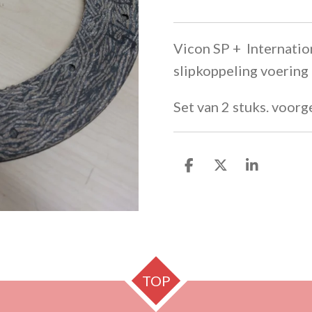
Vicon SP + Internation
slipkoppeling voering
Set van 2 stuks. voor
D
D
S
e
e
h
l
e
a
e
l
r
n
e
TOP