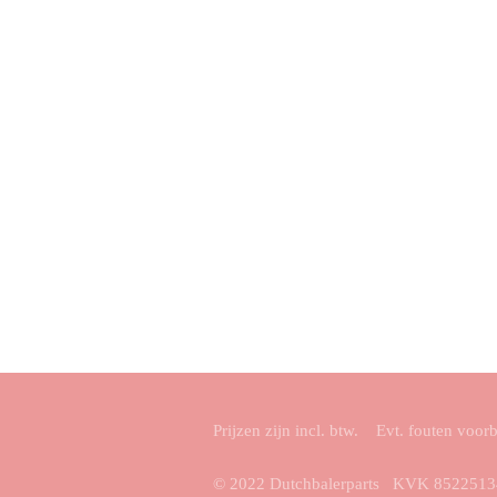
Prijzen zijn incl. btw. Evt. fouten voo
© 2022 Dutchbalerparts KVK 85225134 Co