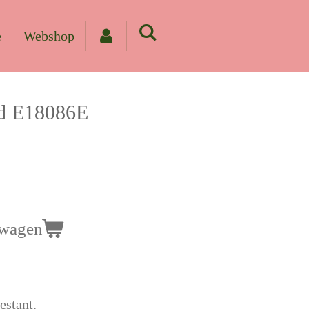
e
Webshop
ld E18086E
lwagen
estant.