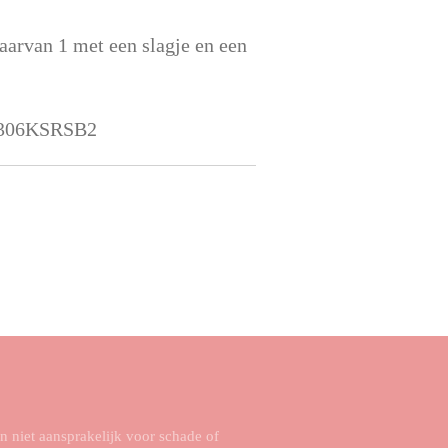
aarvan 1 met een slagje en een
306KSRSB2
niet aansprakelijk voor schade of