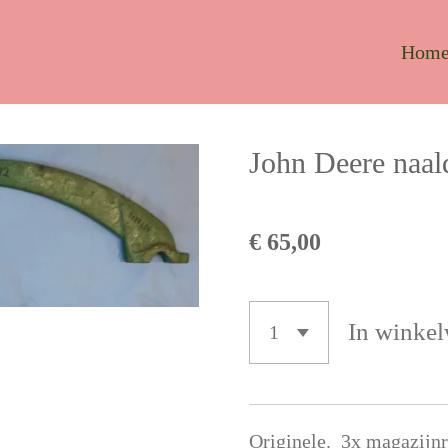
Hom
John Deere naa
€ 65,00
In winke
Originele. 3x magazijnr