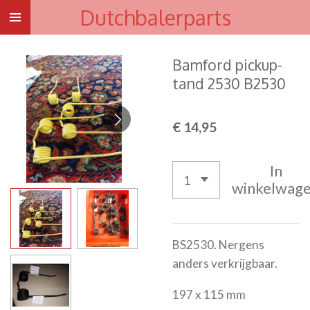
Dutchbalerparts
Ga
direct
naar
Bamford pickup-
de
tand 2530 B2530
hoofdinhoud
€ 14,95
In
winkelwag
BS2530. Nergens
anders verkrijgbaar.
197 x 115 mm