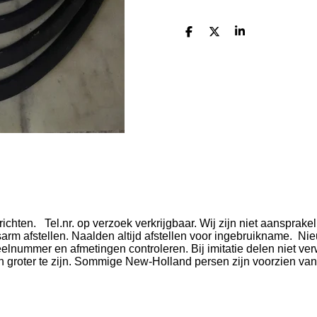
D
D
S
e
e
h
l
e
a
e
l
r
n
e
n. Tel.nr. op verzoek verkrijgbaar. Wij zijn niet aansprakelij
esarm afstellen. Naalden altijd afstellen voor ingebruikname. N
rdeelnummer en afmetingen controleren. Bij imitatie delen niet v
groter te zijn. Sommige New-Holland persen zijn voorzien van 