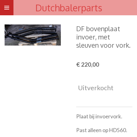
Dutchbalerparts
Ga
direct
naar
DF bovenplaat
de
invoer, met
hoofdinhoud
sleuven voor vork.
€ 220,00
Uitverkocht
Plaat bij invoervork.
Past alleen op HD560.