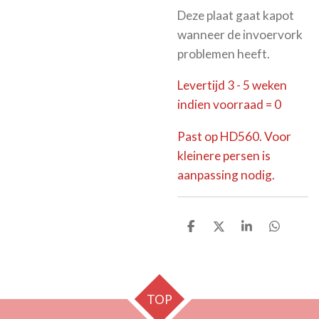
Deze plaat gaat kapot
wanneer de invoervork
problemen heeft.
Levertijd 3 - 5 weken
indien voorraad = 0
Past op HD560. Voor
kleinere persen is
aanpassing nodig.
D
D
S
D
e
e
h
e
l
e
a
l
e
l
r
e
n
e
n
TOP