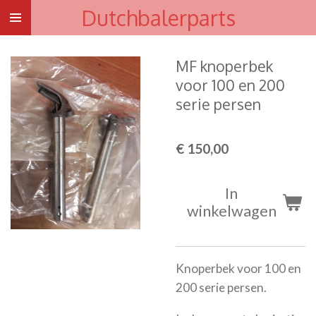
Dutchbalerparts
Ga
direct
naar
MF knoperbek
de
voor 100 en 200
hoofdinhoud
serie persen
€ 150,00
In
winkelwagen
Knoperbek voor 100 en
200 serie persen.