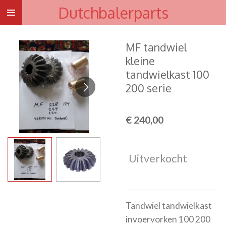
Dutchbalerparts
Ga
direct
naar
MF tandwiel
de
kleine
hoofdinhoud
tandwielkast 100
200 serie
€ 240,00
Uitverkocht
Tandwiel tandwielkast
invoervorken 100 200