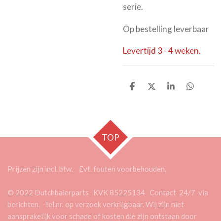
serie.
Op bestelling leverbaar
Levertijd 3 - 4 weken.
D
D
S
D
e
e
h
e
l
e
a
l
e
l
r
e
n
e
n
TOP
Prijzen zijn incl. btw. Evt. fouten voorbehouden.
© 2022 Dutchbalerparts KVK 85225134 Contact 24/7 via
berichten. Tel.nr. op verzoek verkrijgbaar. Wij zijn niet
aansprakelijk voor schade of kosten die zijn ontstaan door