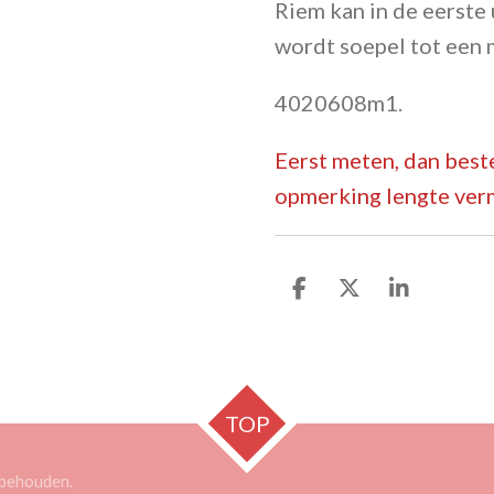
Riem kan in de eerste 
wordt soepel tot een 
4020608m1.
Eerst meten, dan beste
opmerking lengte ver
D
D
S
e
e
h
l
e
a
e
l
r
n
e
TOP
orbehouden.