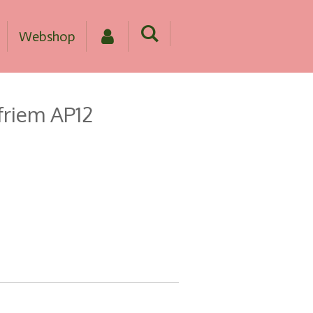
Webshop
friem AP12