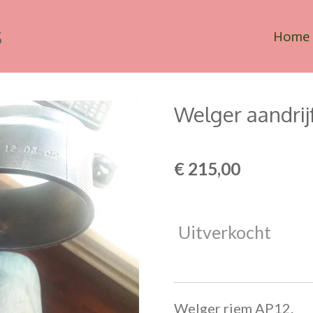
s
Home
Welger aandrij
€ 215,00
Uitverkocht
Welger riem AP12.