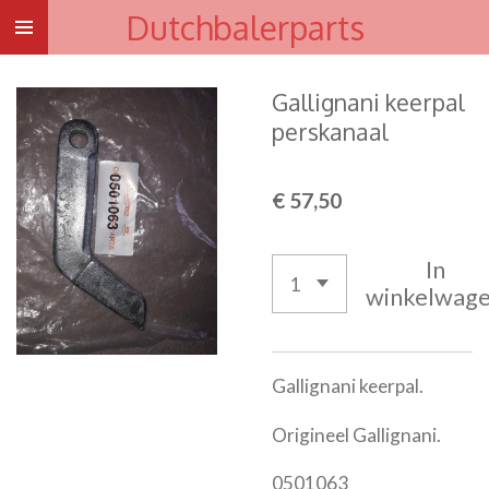
Dutchbalerparts
Ga
direct
naar
Gallignani keerpal
de
perskanaal
hoofdinhoud
€ 57,50
In
winkelwag
Gallignani keerpal.
Origineel Gallignani.
0501063