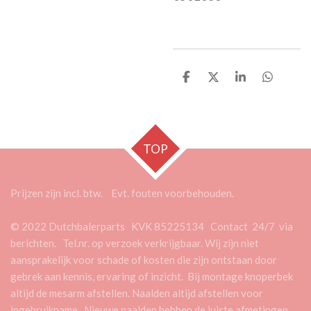
D
D
S
D
e
e
h
e
l
e
a
l
e
l
r
e
n
e
n
TOP
Prijzen zijn incl. btw. Evt. fouten voorbehouden.
© 2022 Dutchbalerparts KVK 85225134 Contact 24/7 via
berichten. Tel.nr. op verzoek verkrijgbaar. Wij zijn niet
aansprakelijk voor schade of kosten die zijn ontstaan door
gebrek aan kennis, ervaring of inzicht. Bij montage knoperbek
altijd de mesarm afstellen. Naalden altijd afstellen voor
ingebruikname. Nieuwe naalden hebben de juiste afmetingen,