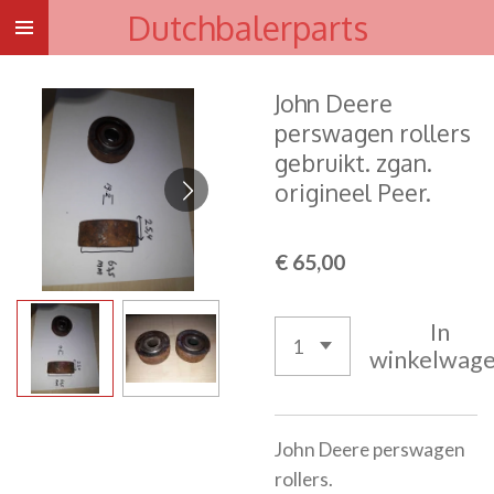
Dutchbalerparts
Ga
direct
naar
John Deere
de
perswagen rollers
hoofdinhoud
gebruikt. zgan.
origineel Peer.
€ 65,00
In
winkelwag
John Deere perswagen
rollers.