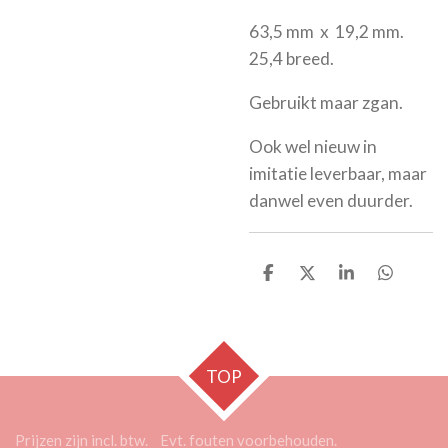
63,5 mm x 19,2 mm.
25,4 breed.
Gebruikt maar zgan.
Ook wel nieuw in
imitatie leverbaar, maar
danwel even duurder.
D
D
S
D
e
e
h
e
l
e
a
l
e
l
r
e
n
e
n
TOP
Prijzen zijn incl. btw. Evt. fouten voorbehouden.