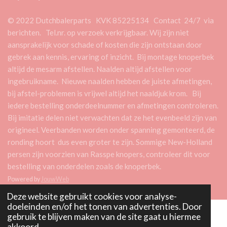
© 2022 Dutchbalerparts KVK 85225134 Contact 24/7 via
berichten. Tel.nr. op verzoek verkrijgbaar. Wij zijn niet
aansprakelijk voor schade of kosten die zijn ontstaan door
gebrek aan kennis, ervaring of inzicht. Bij montage knoperbek
altijd de mesarm afstellen. Naalden altijd afstellen voor
ingebruikname. Nieuwe naalden hebben de juiste afmetingen,
bij afstel-problemen is vrijwel altijd het naaldjuk krom. Bij
iedere bestelling onderdeelnummer en afmetingen controleren.
Bij imitatie delen niet verwachten dat ze het evenbeeld zijn van
origineel. Veerbanden worden onder spanning gemonteerd, de
ronding hoort dus even groter te zijn. Sommige New-Holland
persen zijn voorzien van Rasspe knopers, controleer dit voor
bestelling van onderdelen zoals de knoperbek.
Powered by
JouwWeb
Deze website gebruikt cookies voor analyse-
doeleinden en/of het tonen van advertenties. Door
gebruik te blijven maken van de site gaat u hiermee
akkoord.