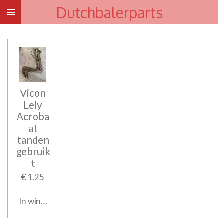
Dutchbalerparts
Ga
direct
naar
de
hoofdinhoud
Vicon
Lely
Acroba
at
tanden
gebruik
t
€ 1,25
In winkelwagen