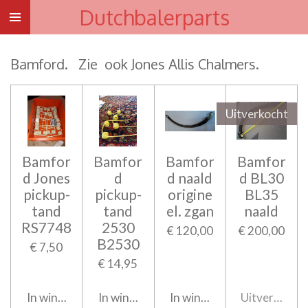
Dutchbalerparts
Ga
direct
naar
Bamford. Zie ook Jones Allis Chalmers.
de
hoofdinhoud
Uitverkocht
Bamfor
Bamfor
Bamfor
Bamfor
d Jones
d
d naald
d BL30
pickup-
pickup-
origine
BL35
tand
tand
el. zgan
naald
RS7748
2530
€ 120,00
€ 200,00
B2530
€ 7,50
€ 14,95
In winkelwagen
In winkelwagen
In winkelwagen
Uitverkocht