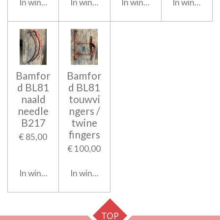
In winkelwagen
In winkelwagen
In winkelwagen
In winkelwa
Bamfor
Bamfor
d BL81
d BL81
naald
touwvi
needle
ngers /
B217
twine
fingers
€ 85,00
€ 100,00
In winkelwagen
In winkelwagen
TOP