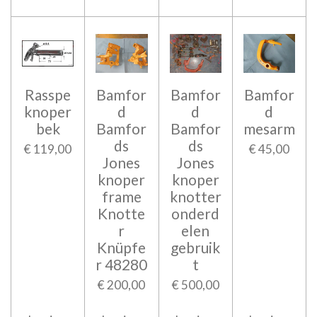
Rasspe
Bamfor
Bamfor
Bamfor
knoper
d
d
d
bek
Bamfor
Bamfor
mesarm
ds
ds
€ 119,00
€ 45,00
Jones
Jones
knoper
knoper
frame
knotter
Knotte
onderd
r
elen
Knüpfe
gebruik
r 48280
t
€ 200,00
€ 500,00