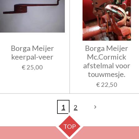
Borga Meijer
Borga Meijer
keerpal-veer
Mc.Cormick
afstelmal voor
€ 25,00
touwmesje.
€ 22,50
1
2
TOP