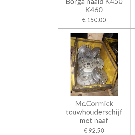
Borga naald K450
K460
€ 150,00
Mc.Cormick
touwhouderschijf
met naaf
€ 92,50