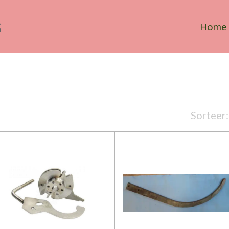
s
Home
Sorteer: