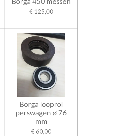
Borga 450 messen
€ 125,00
Borga looprol
perswagen ø 76
mm
€ 60,00