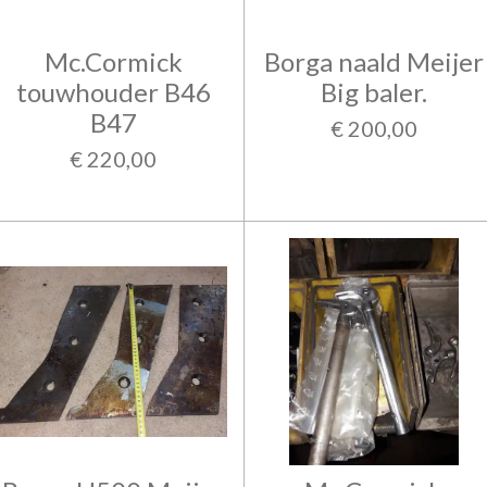
Mc.Cormick
Borga naald Meijer
touwhouder B46
Big baler.
B47
€ 200,00
€ 220,00