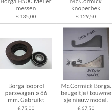
Borga H500 Meijer
Mc.Cormick
messen
knoperbek
€ 135,00
€ 129,50
Borga looprol
Mc.Cormick Borga.
perswagen ø 86
beugeltje+touwme
mm. Gebruikt
sje nieuw model.
€ 75,00
€ 67,50